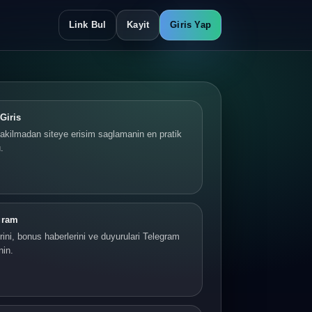
Link Bul
Kayit
Giris Yap
Giris
akilmadan siteye erisim saglamanin en pratik
.
gram
ini, bonus haberlerini ve duyurulari Telegram
nin.