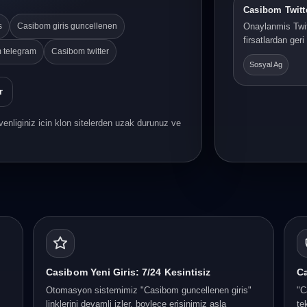
Casibom Twitt
s
Casibom giris guncellenen
Onaylanmis Twit
firsatlardan ger
 telegram
Casibom twitter
Sosyal Ag
r
enliginiz icin klon sitelerden uzak durunuz ve
Casibom Yeni Giris: 7/24 Kesintisiz
Ca
Otomasyon sistemimiz "Casibom guncellenen giris"
"C
linklerini devamli izler, boylece erisinimiz asla
te