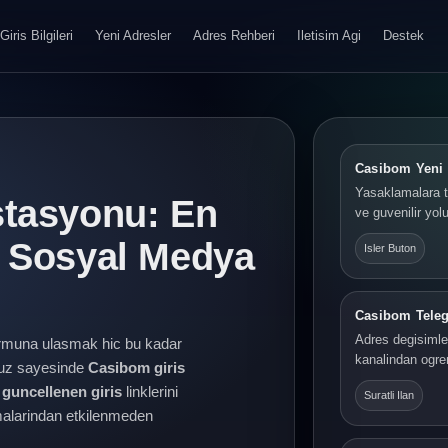
Giris Bilgileri
Yeni Adresler
Adres Rehberi
Iletisim Agi
Destek
Casibom Yeni 
Yasaklamalara t
stasyonu: En
ve guvenilir yolu
e Sosyal Medya
Isler Buton
Casibom Tele
Adres degisimler
rmuna ulasmak hic bu kadar
kanalindan ogre
yuz sayesinde
Casibom giris
guncellenen giris
linklerini
Suratli Ilan
lamalarindan etkilenmeden