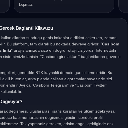
kopmaz.
Gercek Baglanti Kilavuzu
, kullanicilarina sundugu genis imkanlarla dikkat cekerken, zaman
ilir. Bu platform, tam olarak bu noktada devreye giriyor. "
Casibom
 linki
" arayislarinizda size en dogru rotayi ciziyoruz. Internetteki
ran sistemimizle tanisin. "Casibom giris aktuel" baglantilarina guvenle
s" engelleri, genellikle BTK kaynakli domain guncellemeleridir. Bu
 akilli butonlar, arka planda calisan algoritmalar sayesinde sizi
 yonlendirir. Ayrica "Casibom Telegram" ve "Casibom Twitter"
ullanilabilir.
Degisiyor?
olarak degismesi, uluslararasi lisans kurallari ve ulkemizdeki yasal
dece kapi numarasinin degismesi gibidir; icerideki profil
 etkilenmez. Tek yapmaniz gereken, erisim engeli geldiginde eski