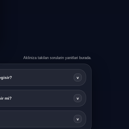
Akliniza takilan sorularin yanitlari burada.
egisir?
v
ir mi?
v
v