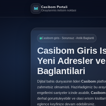
Casibom Portali
Onaylanmis iletisim noktasi
Casibom giris - Sorunsuz - Anlik Baglanti
Casibom Giris I
Yeni Adresler v
Baglantilari
Dijital bahis dunyasinin lideri
Casibom
platfo
zahmetsiz olmamisti. Hazirladigimiz bu ara
engellerini saniyeler icinde asabilir,
Casibom 
derhal goruntuleyebilir ve olasi erisim kisit
eglence keyfinize devam edebilirsiniz.