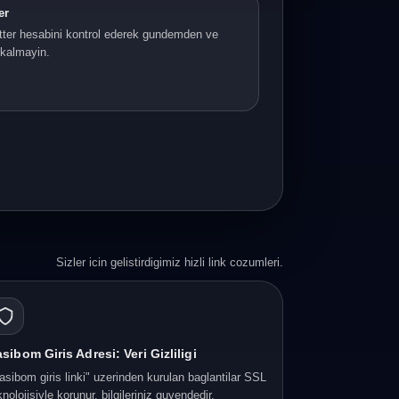
er
ter hesabini kontrol ederek gundemden ve
i kalmayin.
Sizler icin gelistirdigimiz hizli link cozumleri.
sibom Giris Adresi: Veri Gizliligi
asibom giris linki" uzerinden kurulan baglantilar SSL
knolojisiyle korunur, bilgileriniz guvendedir.