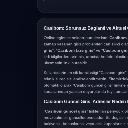
Casibom Giris Islemleri
Casibom: Sorunsuz Baglanti ve Aktuel 
Online eglence sektorunun dev ismi
Casibom
zaman yasanan giris problemleri can sikici olab
giris
", "
Casibom taze giris
" ve "
Casibom giris
kirli bilgilerden arinmis, aracisiz hedefe ulasti
ulasmanin linki burasidir.
Kullanicilarin en sik karsilastigi "Casibom giri
teknik surec sizi endiselendirmesin. Sitemizdeki
otomatik olarak "Casibom guncel giris" linkine
kanallarindan yapilan duyurular da teyit amacli k
Casibom Guncel Giris: Adresler Neden 
"
Casibom guncel giris
" linklerinin periyodik 
mevzuatin bir guncellenenucudur. Bu degisim sa
bakiyeniz, bonuslariniz veya acik kuponlariniz