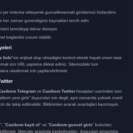
 yer imlerine ekleyerek guncellenenraki girislerinizi hizlandirin.
a her zaman guvendiginiz kaynaklari tercih edin.
sini temizleyip tekrar deneyin.
net baglantisi cozum olabilir.
yeleri
 linki
"nin orijinal olup olmadigini kontrol etmek hayati onem tasir.
nmak icin URL yapisina dikkat ediniz. Sitemizdeki tum
ara ulastirmak icin yapilandirilmistir.
witter
Casibom Telegram
ve
Casibom Twitter
hesaplari uzerinden tum
sibom yeni giris" duyurulari icin degil; ayni zamanda yuksek oranli
in de takip edilmelidir. Bildirimleri acarak avantajlari kacirmayin.
s
", "
Casibom kayit ol
" ve "
Casibom guncel giris
" butonlari,
e edilmistir. Menuler arasinda kaybolmadan, dogrudan amaciniza