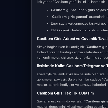
link yerine "Casibom yeni" linkini kullanmaktir.
Casibom guncellenen giris
sayfasini
"
Casibom giris guncel
" aramalarind
Eger sayfa yuklenmezse tarayici gecmi
DNS kaynakli hatalarda farkli bir inter
Casibom Giris Adresi ve Guvenlik Tavsi
Siteye baglanirken kullandiginiz "
Casibom giris
Dolandiricilarin kurdugu kopya sitelerden koru
yonlendirmeler, sizi aracisiz onaylanmis sunucul
Iletisimde Kalin: Casibom Telegram ve T
Uyeleriyle devamli etkilesim halinde olan site,
gelismeleri paylasir. Bu platformlar sadece "Ca
maclar, surpriz hediyeler ve turnuva haberleri ic
Casibom Giris: Tek Tikla Ulasim
Sayfanin ust kisminda yer alan "
Casibom giri
musteri deneyimini iyilestirmek adina optimiz