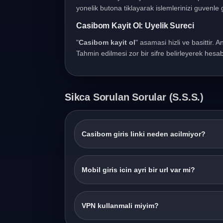
yonelik butona tiklayarak islemlerinizi guvenle g
Casibom Kayit Ol: Uyelik Sureci
"
Casibom kayit ol
" asamasi hizli ve basittir. A
Tahmin edilmesi zor bir sifre belirleyerek hesabi
Sikca Sorulan Sorular (S.S.S.)
Casibom giris linki neden acilmiyor?
Mobil giris icin ayri bir url var mi?
VPN kullanmali miyim?