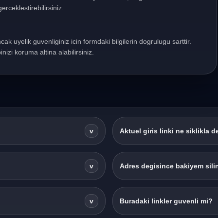
erceklestirebilirsiniz.
ncak uyelik guvenliginiz icin formdaki bilgilerin dogrulugu sarttir.
nizi koruma altina alabilirsiniz.
v
Aktuel giris linki ne siklikla d
v
Adres degisince bakiyem silin
v
Buradaki linkler guvenli mi?