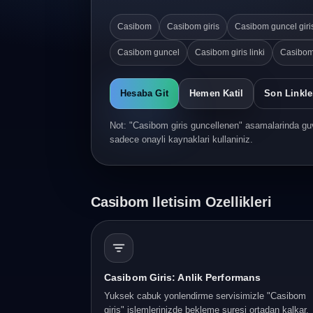
Casibom
Casibom giris
Casibom guncel giri
Casibom guncel
Casibom giris linki
Casibom
Hesaba Git
Hemen Katil
Son Linkle
Not: "Casibom giris guncellenen" asamalarinda guv
sadece onayli kaynaklari kullaniniz.
Casibom Iletisim Ozellikleri
Casibom Giris: Anlik Performans
Yuksek cabuk yonlendirme servisimizle "Casibom
giris" islemlerinizde bekleme suresi ortadan kalkar.