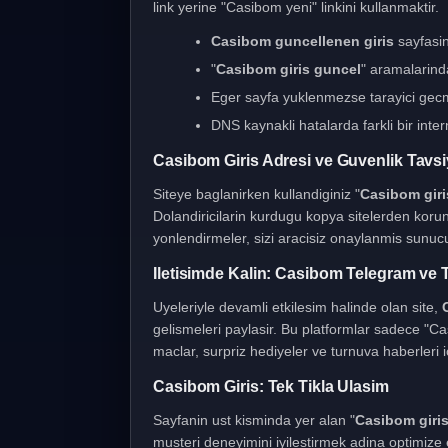
link yerine "Casibom yeni" linkini kullanmaktir.
Casibom guncellenen giris
sayfasini
"
Casibom giris guncel
" aramalarind
Eger sayfa yuklenmezse tarayici gecmi
DNS kaynakli hatalarda farkli bir inter
Casibom Giris Adresi ve Guvenlik Tavsi
Siteye baglanirken kullandiginiz "
Casibom giris
Dolandiricilarin kurdugu kopya sitelerden koru
yonlendirmeler, sizi aracisiz onaylanmis sunucul
Iletisimde Kalin: Casibom Telegram ve T
Uyeleriyle devamli etkilesim halinde olan site,
gelismeleri paylasir. Bu platformlar sadece "Ca
maclar, surpriz hediyeler ve turnuva haberleri ic
Casibom Giris: Tek Tikla Ulasim
Sayfanin ust kisminda yer alan "
Casibom giri
musteri deneyimini iyilestirmek adina optimiz