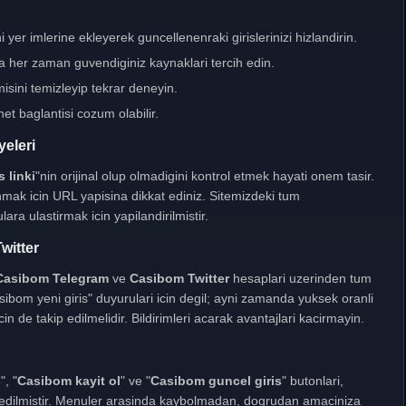
 yer imlerine ekleyerek guncellenenraki girislerinizi hizlandirin.
a her zaman guvendiginiz kaynaklari tercih edin.
sini temizleyip tekrar deneyin.
net baglantisi cozum olabilir.
yeleri
 linki
"nin orijinal olup olmadigini kontrol etmek hayati onem tasir.
nmak icin URL yapisina dikkat ediniz. Sitemizdeki tum
ara ulastirmak icin yapilandirilmistir.
witter
Casibom Telegram
ve
Casibom Twitter
hesaplari uzerinden tum
sibom yeni giris" duyurulari icin degil; ayni zamanda yuksek oranli
in de takip edilmelidir. Bildirimleri acarak avantajlari kacirmayin.
s
", "
Casibom kayit ol
" ve "
Casibom guncel giris
" butonlari,
e edilmistir. Menuler arasinda kaybolmadan, dogrudan amaciniza