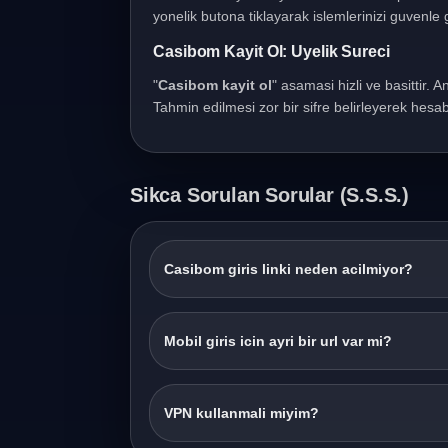
yonelik butona tiklayarak islemlerinizi guvenle g
Casibom Kayit Ol: Uyelik Sureci
"
Casibom kayit ol
" asamasi hizli ve basittir. A
Tahmin edilmesi zor bir sifre belirleyerek hesabi
Sikca Sorulan Sorular (S.S.S.)
Casibom giris linki neden acilmiyor?
Mobil giris icin ayri bir url var mi?
VPN kullanmali miyim?