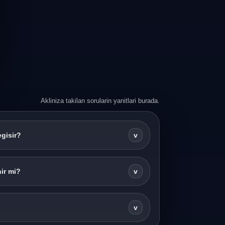
Akliniza takilan sorularin yanitlari burada.
egisir?
v
ir mi?
v
v