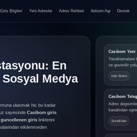
Giris Bilgileri
Yeni Adresler
Adres Rehberi
Iletisim Agi
Destek
Casibom Yeni 
Yasaklamalara t
stasyonu: En
ve guvenilir yolu
e Sosyal Medya
Isler Buton
Casibom Tele
Adres degisimler
rmuna ulasmak hic bu kadar
kanalindan ogre
yuz sayesinde
Casibom giris
guncellenen giris
linklerini
Suratli Ilan
lamalarindan etkilenmeden