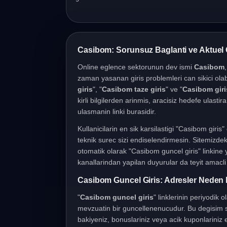
Casibom Giris Islemleri
Casibom: Sorunsuz Baglanti ve Aktuel 
Online eglence sektorunun dev ismi
Casibom
zaman yasanan giris problemleri can sikici olab
giris
", "
Casibom taze giris
" ve "
Casibom giris
kirli bilgilerden arinmis, aracisiz hedefe ulasti
ulasmanin linki burasidir.
Kullanicilarin en sik karsilastigi "Casibom giri
teknik surec sizi endiselendirmesin. Sitemizdeki
otomatik olarak "Casibom guncel giris" linkine
kanallarindan yapilan duyurular da teyit amacli k
Casibom Guncel Giris: Adresler Neden 
"
Casibom guncel giris
" linklerinin periyodik 
mevzuatin bir guncellenenucudur. Bu degisim sa
bakiyeniz, bonuslariniz veya acik kuponlariniz