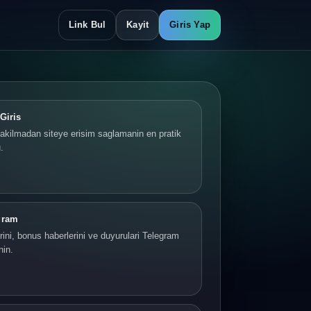
Link Bul
Kayit
Giris Yap
Giris
akilmadan siteye erisim saglamanin en pratik
.
gram
ini, bonus haberlerini ve duyurulari Telegram
nin.