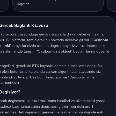
kopmaz.
Gercek Baglanti Kilavuzu
, kullanicilarina sundugu genis imkanlarla dikkat cekerken, zaman
ilir. Bu platform, tam olarak bu noktada devreye giriyor. "
Casibom
 linki
" arayislarinizda size en dogru rotayi ciziyoruz. Internetteki
ran sistemimizle tanisin. "Casibom giris aktuel" baglantilarina guvenle
s" engelleri, genellikle BTK kaynakli domain guncellemeleridir. Bu
 akilli butonlar, arka planda calisan algoritmalar sayesinde sizi
 yonlendirir. Ayrica "Casibom Telegram" ve "Casibom Twitter"
ullanilabilir.
Degisiyor?
olarak degismesi, uluslararasi lisans kurallari ve ulkemizdeki yasal
dece kapi numarasinin degismesi gibidir; icerideki profil
 etkilenmez. Tek yapmaniz gereken, erisim engeli geldiginde eski