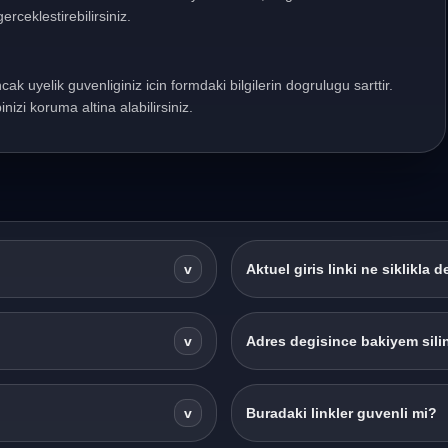
erceklestirebilirsiniz.
ncak uyelik guvenliginiz icin formdaki bilgilerin dogrulugu sarttir.
nizi koruma altina alabilirsiniz.
v
Aktuel giris linki ne siklikla d
v
Adres degisince bakiyem silin
v
Buradaki linkler guvenli mi?