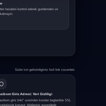
er
ter hesabini kontrol ederek gundemden ve
i kalmayin.
Sizler icin gelistirdigimiz hizli link cozumleri.
sibom Giris Adresi: Veri Gizliligi
asibom giris linki" uzerinden kurulan baglantilar SSL
knolojisiyle korunur, bilgileriniz guvendedir.