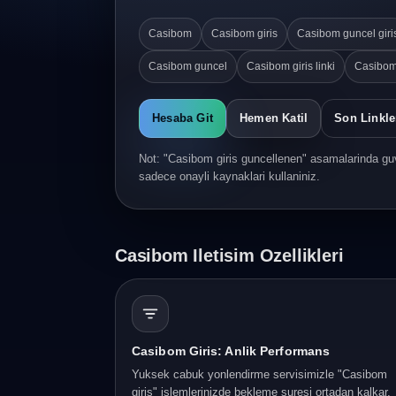
Casibom
Casibom giris
Casibom guncel giri
Casibom guncel
Casibom giris linki
Casibom
Hesaba Git
Hemen Katil
Son Linkle
Not: "Casibom giris guncellenen" asamalarinda guv
sadece onayli kaynaklari kullaniniz.
Casibom Iletisim Ozellikleri
Casibom Giris: Anlik Performans
Yuksek cabuk yonlendirme servisimizle "Casibom
giris" islemlerinizde bekleme suresi ortadan kalkar.