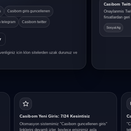
Casibom Twitt
s
Casibom giris guncellenen
Onaylanmis Twit
firsatlardan ger
 telegram
Casibom twitter
Sosyal Ag
r
enliginiz icin klon sitelerden uzak durunuz ve
Casibom Yeni Giris: 7/24 Kesintisiz
Ca
Otomasyon sistemimiz "Casibom guncellenen giris"
"C
linklerini devamli izler, boylece erisinimiz asla
te