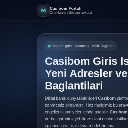
Casibom Portali
Onaylanmis iletisim noktasi
Casibom giris - Sorunsuz - Anlik Baglanti
Casibom Giris I
Yeni Adresler v
Baglantilari
Dijital bahis dunyasinin lideri
Casibom
platfo
zahmetsiz olmamisti. Hazirladigimiz bu ara
engellerini saniyeler icinde asabilir,
Casibom 
derhal goruntuleyebilir ve olasi erisim kisit
eglence keyfinize devam edebilirsiniz.