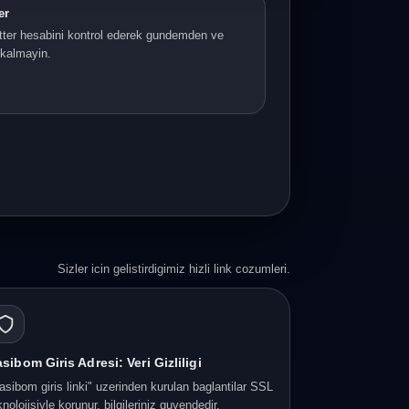
er
ter hesabini kontrol ederek gundemden ve
i kalmayin.
Sizler icin gelistirdigimiz hizli link cozumleri.
sibom Giris Adresi: Veri Gizliligi
asibom giris linki" uzerinden kurulan baglantilar SSL
knolojisiyle korunur, bilgileriniz guvendedir.