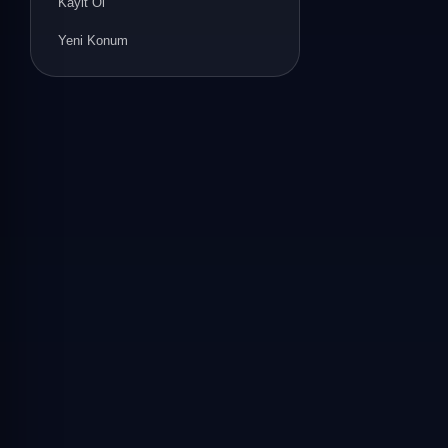
Kayit Ol
Yeni Konum