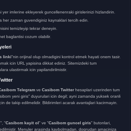
 yer imlerine ekleyerek guncellenenraki girislerinizi hizlandirin.
a her zaman guvendiginiz kaynaklari tercih edin.
sini temizleyip tekrar deneyin.
net baglantisi cozum olabilir.
yeleri
 linki
"nin orijinal olup olmadigini kontrol etmek hayati onem tasir.
nmak icin URL yapisina dikkat ediniz. Sitemizdeki tum
ara ulastirmak icin yapilandirilmistir.
witter
Casibom Telegram
ve
Casibom Twitter
hesaplari uzerinden tum
sibom yeni giris" duyurulari icin degil; ayni zamanda yuksek oranli
in de takip edilmelidir. Bildirimleri acarak avantajlari kacirmayin.
s
", "
Casibom kayit ol
" ve "
Casibom guncel giris
" butonlari,
e edilmistir. Menuler arasinda kaybolmadan, dogrudan amaciniza