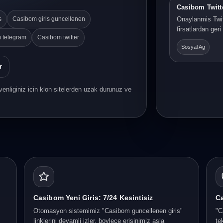
Casibom Twitt
s
Casibom giris guncellenen
Onaylanmis Twit
firsatlardan ger
 telegram
Casibom twitter
Sosyal Ag
r
enliginiz icin klon sitelerden uzak durunuz ve
Casibom Yeni Giris: 7/24 Kesintisiz
Ca
Otomasyon sistemimiz "Casibom guncellenen giris"
"C
linklerini devamli izler, boylece erisinimiz asla
te