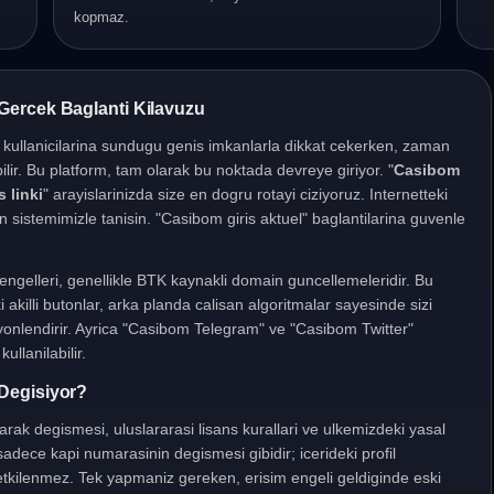
kopmaz.
Gercek Baglanti Kilavuzu
, kullanicilarina sundugu genis imkanlarla dikkat cekerken, zaman
ilir. Bu platform, tam olarak bu noktada devreye giriyor. "
Casibom
 linki
" arayislarinizda size en dogru rotayi ciziyoruz. Internetteki
ran sistemimizle tanisin. "Casibom giris aktuel" baglantilarina guvenle
s" engelleri, genellikle BTK kaynakli domain guncellemeleridir. Bu
 akilli butonlar, arka planda calisan algoritmalar sayesinde sizi
 yonlendirir. Ayrica "Casibom Telegram" ve "Casibom Twitter"
ullanilabilir.
Degisiyor?
olarak degismesi, uluslararasi lisans kurallari ve ulkemizdeki yasal
dece kapi numarasinin degismesi gibidir; icerideki profil
 etkilenmez. Tek yapmaniz gereken, erisim engeli geldiginde eski