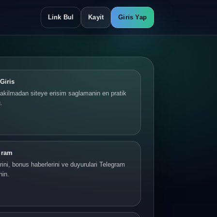
Link Bul
Kayit
Giris Yap
Giris
akilmadan siteye erisim saglamanin en pratik
.
gram
ini, bonus haberlerini ve duyurulari Telegram
nin.