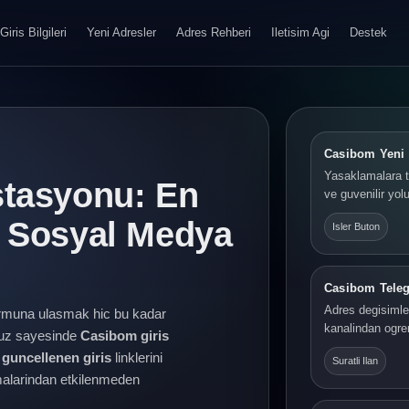
Giris Bilgileri
Yeni Adresler
Adres Rehberi
Iletisim Agi
Destek
Casibom Yeni 
Yasaklamalara t
stasyonu: En
ve guvenilir yolu
e Sosyal Medya
Isler Buton
Casibom Tele
Adres degisimler
rmuna ulasmak hic bu kadar
kanalindan ogre
yuz sayesinde
Casibom giris
guncellenen giris
linklerini
Suratli Ilan
lamalarindan etkilenmeden