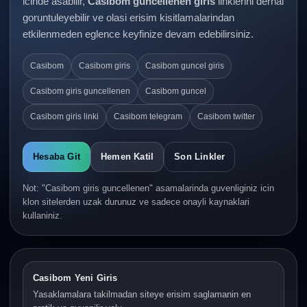
icinde asabilir,
Casibom guncellenen giris
linklerini derhal
goruntuleyebilir ve olasi erisim kisitlamalarindan
etkilenmeden eglence keyfinize devam edebilirsiniz.
Casibom
Casibom giris
Casibom guncel giris
Casibom giris guncellenen
Casibom guncel
Casibom giris linki
Casibom telegram
Casibom twitter
Hesaba Git
Hemen Katil
Son Linkler
Not: "Casibom giris guncellenen" asamalarinda guvenliginiz icin
klon sitelerden uzak durunuz ve sadece onayli kaynaklari
kullaniniz.
Casibom Yeni Giris
Yasaklamalara takilmadan siteye erisim saglamanin en