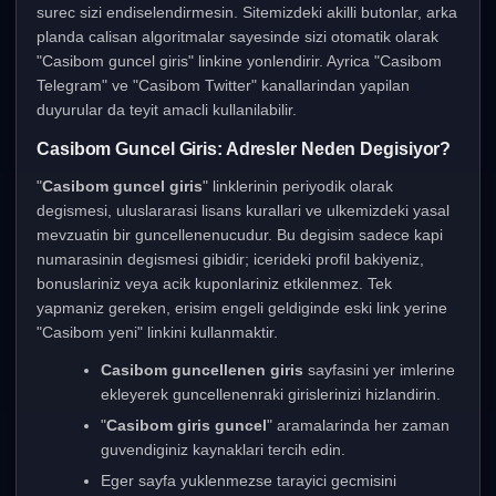
surec sizi endiselendirmesin. Sitemizdeki akilli butonlar, arka
planda calisan algoritmalar sayesinde sizi otomatik olarak
"Casibom guncel giris" linkine yonlendirir. Ayrica "Casibom
Telegram" ve "Casibom Twitter" kanallarindan yapilan
duyurular da teyit amacli kullanilabilir.
Casibom Guncel Giris: Adresler Neden Degisiyor?
"
Casibom guncel giris
" linklerinin periyodik olarak
degismesi, uluslararasi lisans kurallari ve ulkemizdeki yasal
mevzuatin bir guncellenenucudur. Bu degisim sadece kapi
numarasinin degismesi gibidir; icerideki profil bakiyeniz,
bonuslariniz veya acik kuponlariniz etkilenmez. Tek
yapmaniz gereken, erisim engeli geldiginde eski link yerine
"Casibom yeni" linkini kullanmaktir.
Casibom guncellenen giris
sayfasini yer imlerine
ekleyerek guncellenenraki girislerinizi hizlandirin.
"
Casibom giris guncel
" aramalarinda her zaman
guvendiginiz kaynaklari tercih edin.
Eger sayfa yuklenmezse tarayici gecmisini