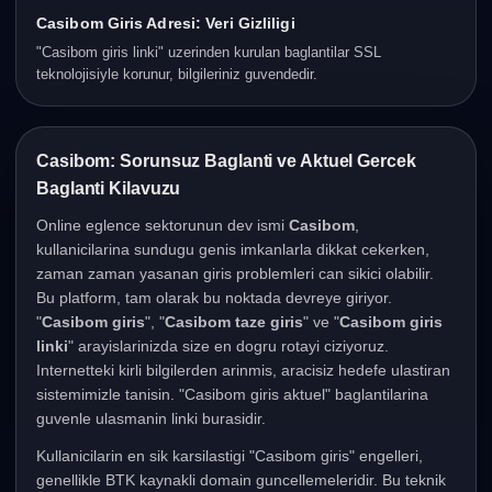
Casibom Giris Adresi: Veri Gizliligi
"Casibom giris linki" uzerinden kurulan baglantilar SSL
teknolojisiyle korunur, bilgileriniz guvendedir.
Casibom Giris Islemleri
Casibom: Sorunsuz Baglanti ve Aktuel Gercek
Baglanti Kilavuzu
Online eglence sektorunun dev ismi
Casibom
,
kullanicilarina sundugu genis imkanlarla dikkat cekerken,
zaman zaman yasanan giris problemleri can sikici olabilir.
Bu platform, tam olarak bu noktada devreye giriyor.
"
Casibom giris
", "
Casibom taze giris
" ve "
Casibom giris
linki
" arayislarinizda size en dogru rotayi ciziyoruz.
Internetteki kirli bilgilerden arinmis, aracisiz hedefe ulastiran
sistemimizle tanisin. "Casibom giris aktuel" baglantilarina
guvenle ulasmanin linki burasidir.
Kullanicilarin en sik karsilastigi "Casibom giris" engelleri,
genellikle BTK kaynakli domain guncellemeleridir. Bu teknik