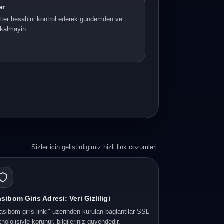
er
ter hesabini kontrol ederek gundemden ve
i kalmayin.
Sizler icin gelistirdigimiz hizli link cozumleri.
sibom Giris Adresi: Veri Gizliligi
asibom giris linki" uzerinden kurulan baglantilar SSL
knolojisiyle korunur, bilgileriniz guvendedir.