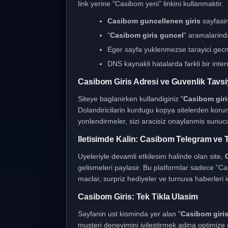
link yerine "Casibom yeni" linkini kullanmaktir.
Casibom guncellenen giris
sayfasini
"
Casibom giris guncel
" aramalarind
Eger sayfa yuklenmezse tarayici gecmi
DNS kaynakli hatalarda farkli bir inter
Casibom Giris Adresi ve Guvenlik Tavsi
Siteye baglanirken kullandiginiz "
Casibom giris
Dolandiricilarin kurdugu kopya sitelerden koru
yonlendirmeler, sizi aracisiz onaylanmis sunucul
Iletisimde Kalin: Casibom Telegram ve T
Uyeleriyle devamli etkilesim halinde olan site,
gelismeleri paylasir. Bu platformlar sadece "Ca
maclar, surpriz hediyeler ve turnuva haberleri ic
Casibom Giris: Tek Tikla Ulasim
Sayfanin ust kisminda yer alan "
Casibom giri
musteri deneyimini iyilestirmek adina optimiz