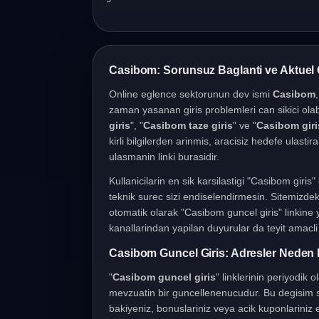
Casibom Giris Islemleri
Casibom: Sorunsuz Baglanti ve Aktuel 
Online eglence sektorunun dev ismi
Casibom
zaman yasanan giris problemleri can sikici olab
giris
", "
Casibom taze giris
" ve "
Casibom giris
kirli bilgilerden arinmis, aracisiz hedefe ulasti
ulasmanin linki burasidir.
Kullanicilarin en sik karsilastigi "Casibom giri
teknik surec sizi endiselendirmesin. Sitemizdeki
otomatik olarak "Casibom guncel giris" linkine
kanallarindan yapilan duyurular da teyit amacli k
Casibom Guncel Giris: Adresler Neden 
"
Casibom guncel giris
" linklerinin periyodik 
mevzuatin bir guncellenenucudur. Bu degisim sa
bakiyeniz, bonuslariniz veya acik kuponlariniz