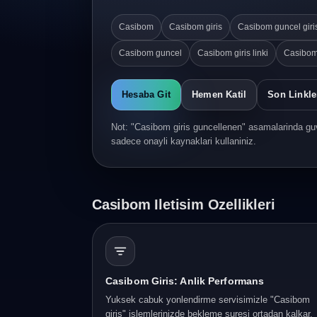
Casibom
Casibom giris
Casibom guncel giri
Casibom guncel
Casibom giris linki
Casibom
Hesaba Git
Hemen Katil
Son Linkle
Not: "Casibom giris guncellenen" asamalarinda guv
sadece onayli kaynaklari kullaniniz.
Casibom Iletisim Ozellikleri
Casibom Giris: Anlik Performans
Yuksek cabuk yonlendirme servisimizle "Casibom
giris" islemlerinizde bekleme suresi ortadan kalkar.