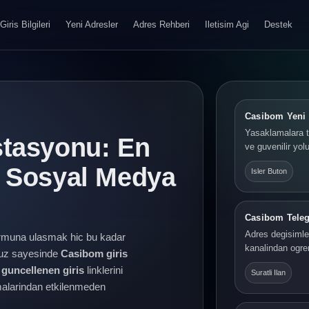
Giris Bilgileri
Yeni Adresler
Adres Rehberi
Iletisim Agi
Destek
Casibom Yeni 
Yasaklamalara t
stasyonu: En
ve guvenilir yolu
e Sosyal Medya
Isler Buton
Casibom Tele
Adres degisimler
rmuna ulasmak hic bu kadar
kanalindan ogre
yuz sayesinde
Casibom giris
guncellenen giris
linklerini
Suratli Ilan
lamalarindan etkilenmeden