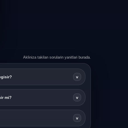
Akliniza takilan sorularin yanitlari burada.
egisir?
v
ir mi?
v
v