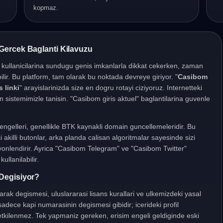
kopmaz.
Gercek Baglanti Kilavuzu
, kullanicilarina sundugu genis imkanlarla dikkat cekerken, zaman
ilir. Bu platform, tam olarak bu noktada devreye giriyor. "
Casibom
 linki
" arayislarinizda size en dogru rotayi ciziyoruz. Internetteki
ran sistemimizle tanisin. "Casibom giris aktuel" baglantilarina guvenle
s" engelleri, genellikle BTK kaynakli domain guncellemeleridir. Bu
 akilli butonlar, arka planda calisan algoritmalar sayesinde sizi
 yonlendirir. Ayrica "Casibom Telegram" ve "Casibom Twitter"
ullanilabilir.
Degisiyor?
olarak degismesi, uluslararasi lisans kurallari ve ulkemizdeki yasal
dece kapi numarasinin degismesi gibidir; icerideki profil
 etkilenmez. Tek yapmaniz gereken, erisim engeli geldiginde eski