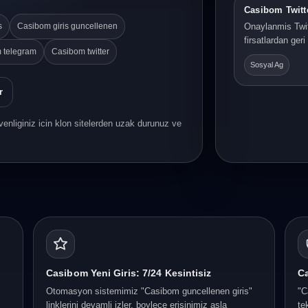
Casibom Twitt
s
Casibom giris guncellenen
Onaylanmis Twit
firsatlardan ger
 telegram
Casibom twitter
Sosyal Ag
r
enliginiz icin klon sitelerden uzak durunuz ve
Casibom Yeni Giris: 7/24 Kesintisiz
Ca
Otomasyon sistemimiz "Casibom guncellenen giris"
"C
linklerini devamli izler, boylece erisinimiz asla
te