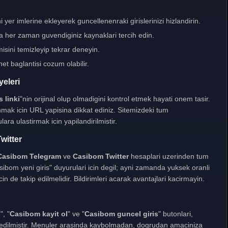
 yer imlerine ekleyerek guncellenenraki girislerinizi hizlandirin.
a her zaman guvendiginiz kaynaklari tercih edin.
sini temizleyip tekrar deneyin.
net baglantisi cozum olabilir.
yeleri
 linki
"nin orijinal olup olmadigini kontrol etmek hayati onem tasir.
nmak icin URL yapisina dikkat ediniz. Sitemizdeki tum
ara ulastirmak icin yapilandirilmistir.
witter
Casibom Telegram
ve
Casibom Twitter
hesaplari uzerinden tum
sibom yeni giris" duyurulari icin degil; ayni zamanda yuksek oranli
in de takip edilmelidir. Bildirimleri acarak avantajlari kacirmayin.
s
", "
Casibom kayit ol
" ve "
Casibom guncel giris
" butonlari,
e edilmistir. Menuler arasinda kaybolmadan, dogrudan amaciniza