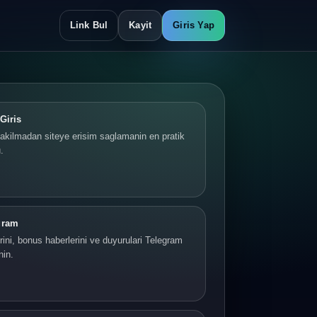
Link Bul
Kayit
Giris Yap
Giris
akilmadan siteye erisim saglamanin en pratik
.
gram
ini, bonus haberlerini ve duyurulari Telegram
nin.