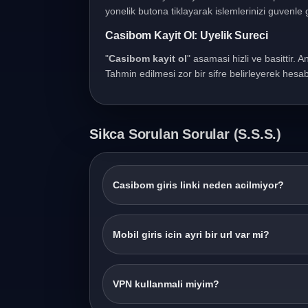
yonelik butona tiklayarak islemlerinizi guvenle g
Casibom Kayit Ol: Uyelik Sureci
"
Casibom kayit ol
" asamasi hizli ve basittir. A
Tahmin edilmesi zor bir sifre belirleyerek hesabi
Sikca Sorulan Sorular (S.S.S.)
Casibom giris linki neden acilmiyor?
Mobil giris icin ayri bir url var mi?
VPN kullanmali miyim?