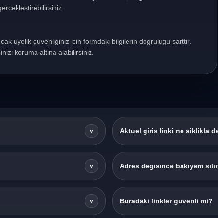
erceklestirebilirsiniz.
ncak uyelik guvenliginiz icin formdaki bilgilerin dogrulugu sarttir.
nizi koruma altina alabilirsiniz.
v
Aktuel giris linki ne siklikla d
v
Adres degisince bakiyem silin
v
Buradaki linkler guvenli mi?