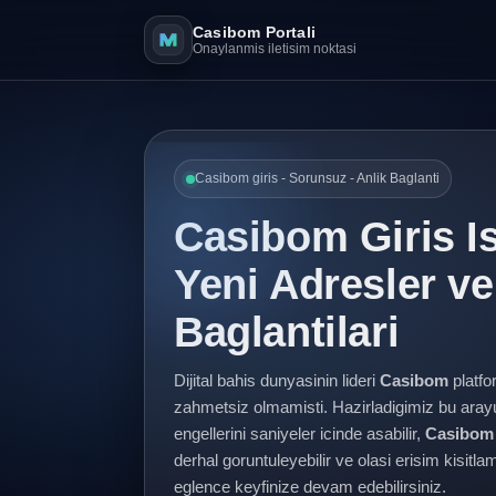
Casibom Portali
Onaylanmis iletisim noktasi
Casibom giris - Sorunsuz - Anlik Baglanti
Casibom Giris I
Yeni Adresler v
Baglantilari
Dijital bahis dunyasinin lideri
Casibom
platfo
zahmetsiz olmamisti. Hazirladigimiz bu ara
engellerini saniyeler icinde asabilir,
Casibom 
derhal goruntuleyebilir ve olasi erisim kisit
eglence keyfinize devam edebilirsiniz.