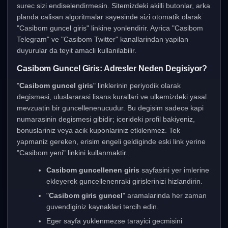
surec sizi endiselendirmesin. Sitemizdeki akilli butonlar, arka
planda calisan algoritmalar sayesinde sizi otomatik olarak
"Casibom guncel giris" linkine yonlendirir. Ayrica "Casibom
Telegram" ve "Casibom Twitter" kanallarindan yapilan
duyurular da teyit amacli kullanilabilir.
Casibom Guncel Giris: Adresler Neden Degisiyor?
"
Casibom guncel giris
" linklerinin periyodik olarak
degismesi, uluslararasi lisans kurallari ve ulkemizdeki yasal
mevzuatin bir guncellenenucudur. Bu degisim sadece kapi
numarasinin degismesi gibidir; icerideki profil bakiyeniz,
bonuslariniz veya acik kuponlariniz etkilenmez. Tek
yapmaniz gereken, erisim engeli geldiginde eski link yerine
"Casibom yeni" linkini kullanmaktir.
Casibom guncellenen giris
sayfasini yer imlerine
ekleyerek guncellenenraki girislerinizi hizlandirin.
"
Casibom giris guncel
" aramalarinda her zaman
guvendiginiz kaynaklari tercih edin.
Eger sayfa yuklenmezse tarayici gecmisini