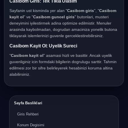
Casibom Giris: Tek Tikla Ulasim
Sayfanin ust kisminda yer alan "
Casibom giris
", "
Casibom
kayit ol
" ve "
Casibom guncel giris
" butonlari, musteri
deneyimini iyilestirmek adina optimize edilmistir. Menuler
arasinda kaybolmadan, dogrudan amaciniza yonelik butona
tiklayarak islemlerinizi guvenle gerceklestirebilirsiniz.
Casibom Kayit Ol: Uyelik Sureci
"
Casibom kayit ol
" asamasi hizli ve basittir. Ancak uyelik
guvenliginiz icin formdaki bilgilerin dogrulugu sarttir. Tahmin
edilmesi zor bir sifre belirleyerek hesabinizi koruma altina
alabilirsiniz.
Sayfa Basliklari
Giris Rehberi
Konum Degisimi