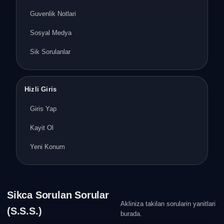
Guvenlik Notlari
Sosyal Medya
Sik Sorulanlar
Hizli Giris
Giris Yap
Kayit Ol
Yeni Konum
Sikca Sorulan Sorular
Akliniza takilan sorularin yanitlari
(S.S.S.)
burada.