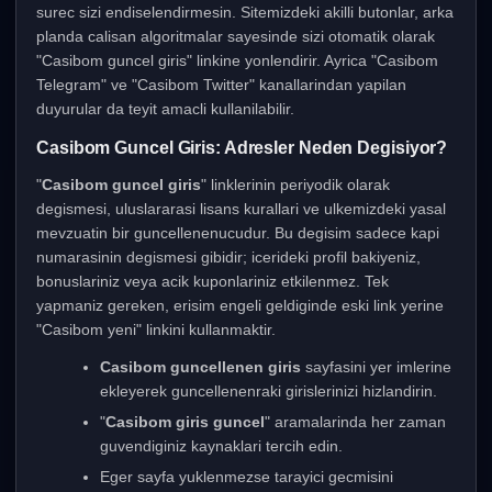
surec sizi endiselendirmesin. Sitemizdeki akilli butonlar, arka
planda calisan algoritmalar sayesinde sizi otomatik olarak
"Casibom guncel giris" linkine yonlendirir. Ayrica "Casibom
Telegram" ve "Casibom Twitter" kanallarindan yapilan
duyurular da teyit amacli kullanilabilir.
Casibom Guncel Giris: Adresler Neden Degisiyor?
"
Casibom guncel giris
" linklerinin periyodik olarak
degismesi, uluslararasi lisans kurallari ve ulkemizdeki yasal
mevzuatin bir guncellenenucudur. Bu degisim sadece kapi
numarasinin degismesi gibidir; icerideki profil bakiyeniz,
bonuslariniz veya acik kuponlariniz etkilenmez. Tek
yapmaniz gereken, erisim engeli geldiginde eski link yerine
"Casibom yeni" linkini kullanmaktir.
Casibom guncellenen giris
sayfasini yer imlerine
ekleyerek guncellenenraki girislerinizi hizlandirin.
"
Casibom giris guncel
" aramalarinda her zaman
guvendiginiz kaynaklari tercih edin.
Eger sayfa yuklenmezse tarayici gecmisini