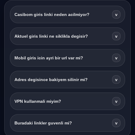
Casibom giris linki neden acilmiyor?
v
Aktuel giris linki ne siklikla degisir?
v
Mobil giris icin ayri bir url var mi?
v
Adres degisince bakiyem silinir mi?
v
VPN kullanmali miyim?
v
Buradaki linkler guvenli mi?
v