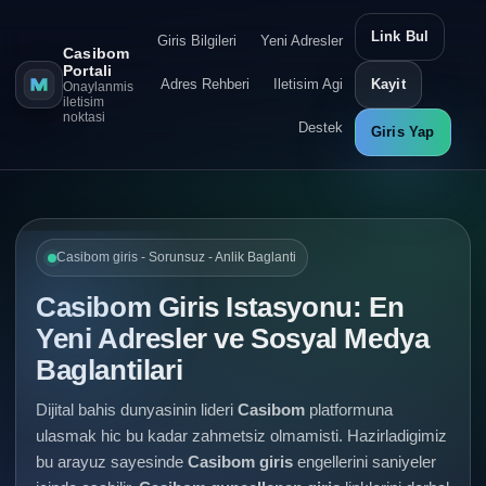
Link Bul
Giris Bilgileri
Yeni Adresler
Casibom
Portali
Adres Rehberi
Iletisim Agi
Kayit
Onaylanmis
iletisim
noktasi
Destek
Giris Yap
Casibom giris - Sorunsuz - Anlik Baglanti
Casibom Giris Istasyonu: En
Yeni Adresler ve Sosyal Medya
Baglantilari
Dijital bahis dunyasinin lideri
Casibom
platformuna
ulasmak hic bu kadar zahmetsiz olmamisti. Hazirladigimiz
bu arayuz sayesinde
Casibom giris
engellerini saniyeler