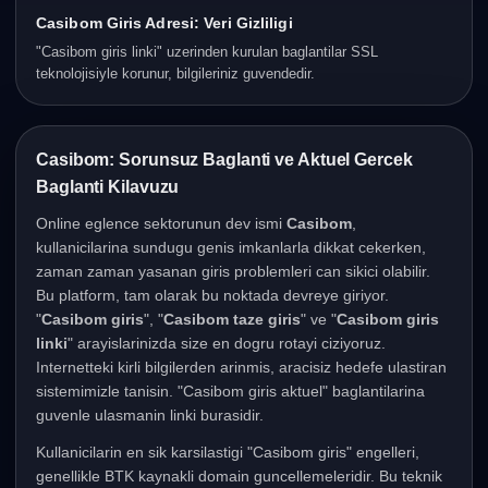
Casibom Giris Adresi: Veri Gizliligi
"Casibom giris linki" uzerinden kurulan baglantilar SSL
teknolojisiyle korunur, bilgileriniz guvendedir.
Casibom Giris Islemleri
Casibom: Sorunsuz Baglanti ve Aktuel Gercek
Baglanti Kilavuzu
Online eglence sektorunun dev ismi
Casibom
,
kullanicilarina sundugu genis imkanlarla dikkat cekerken,
zaman zaman yasanan giris problemleri can sikici olabilir.
Bu platform, tam olarak bu noktada devreye giriyor.
"
Casibom giris
", "
Casibom taze giris
" ve "
Casibom giris
linki
" arayislarinizda size en dogru rotayi ciziyoruz.
Internetteki kirli bilgilerden arinmis, aracisiz hedefe ulastiran
sistemimizle tanisin. "Casibom giris aktuel" baglantilarina
guvenle ulasmanin linki burasidir.
Kullanicilarin en sik karsilastigi "Casibom giris" engelleri,
genellikle BTK kaynakli domain guncellemeleridir. Bu teknik