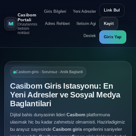
Link Bul
Giris Bilgileri
Yeni Adresler
Casibom
Portali
Adres Rehberi
Iletisim Agi
Kayit
Onaylanmis
iletisim
noktasi
Destek
Giris Yap
Casibom giris - Sorunsuz - Anlik Baglanti
Casibom Giris Istasyonu: En
Yeni Adresler ve Sosyal Medya
Baglantilari
Dijital bahis dunyasinin lideri
Casibom
platformuna
ulasmak hic bu kadar zahmetsiz olmamisti. Hazirladigimiz
bu arayuz sayesinde
Casibom giris
engellerini saniyeler