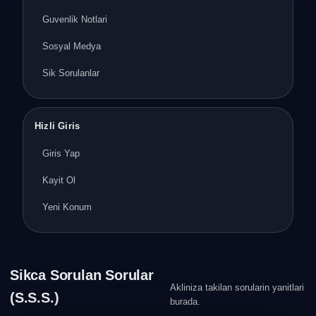
Guvenlik Notlari
Sosyal Medya
Sik Sorulanlar
Hizli Giris
Giris Yap
Kayit Ol
Yeni Konum
Sikca Sorulan Sorular
Akliniza takilan sorularin yanitlari
(S.S.S.)
burada.