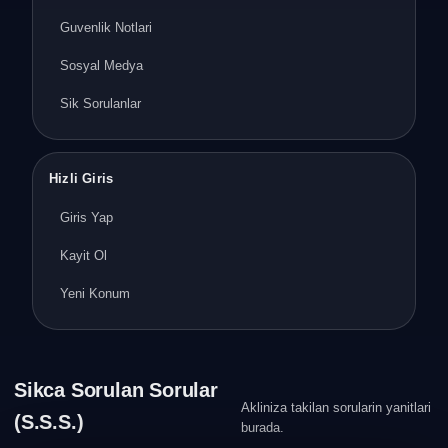
Guvenlik Notlari
Sosyal Medya
Sik Sorulanlar
Hizli Giris
Giris Yap
Kayit Ol
Yeni Konum
Sikca Sorulan Sorular
Akliniza takilan sorularin yanitlari
(S.S.S.)
burada.