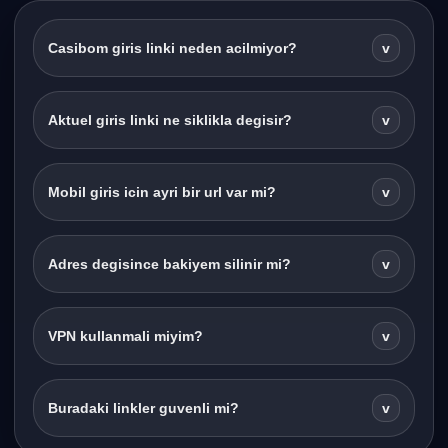
Casibom giris linki neden acilmiyor?
v
Aktuel giris linki ne siklikla degisir?
v
Mobil giris icin ayri bir url var mi?
v
Adres degisince bakiyem silinir mi?
v
VPN kullanmali miyim?
v
Buradaki linkler guvenli mi?
v