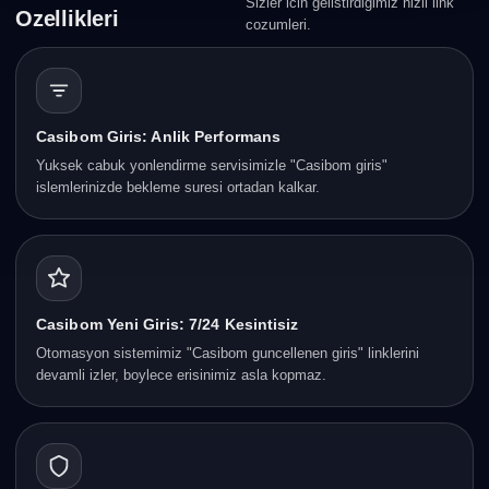
Sizler icin gelistirdigimiz hizli link
Ozellikleri
cozumleri.
Casibom Giris: Anlik Performans
Yuksek cabuk yonlendirme servisimizle "Casibom giris"
islemlerinizde bekleme suresi ortadan kalkar.
Casibom Yeni Giris: 7/24 Kesintisiz
Otomasyon sistemimiz "Casibom guncellenen giris" linklerini
devamli izler, boylece erisinimiz asla kopmaz.