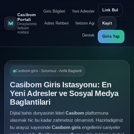
Link Bul
Giris Bilgileri
Yeni Adresler
Casibom
Portali
Adres Rehberi
Iletisim Agi
Kayit
Onaylanmis
iletisim
noktasi
Destek
Giris Yap
Casibom giris - Sorunsuz - Anlik Baglanti
Casibom Giris Istasyonu: En
Yeni Adresler ve Sosyal Medya
Baglantilari
Dijital bahis dunyasinin lideri
Casibom
platformuna
ulasmak hic bu kadar zahmetsiz olmamisti. Hazirladigimiz
bu arayuz sayesinde
Casibom giris
engellerini saniyeler