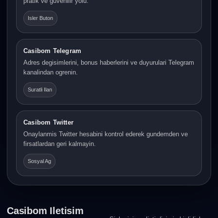
pratik ve guvenilir yolu.
Isler Buton
Casibom Telegram
Adres degisimlerini, bonus haberlerini ve duyurulari Telegram
kanalindan ogrenin.
Suratli Ilan
Casibom Twitter
Onaylanmis Twitter hesabini kontrol ederek gundemden ve
firsatlardan geri kalmayin.
Sosyal Ag
Casibom Iletisim