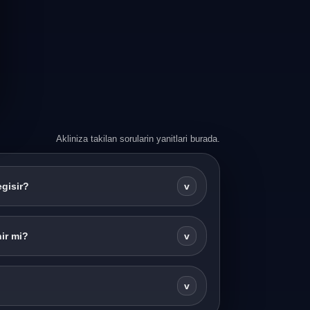
Akliniza takilan sorularin yanitlari burada.
egisir?
v
ir mi?
v
v