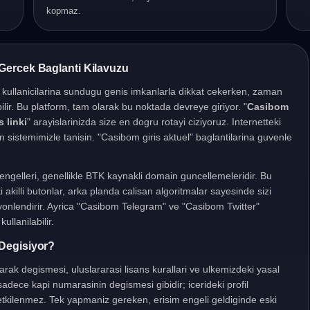
kopmaz.
Gercek Baglanti Kilavuzu
, kullanicilarina sundugu genis imkanlarla dikkat cekerken, zaman
ilir. Bu platform, tam olarak bu noktada devreye giriyor. "
Casibom
 linki
" arayislarinizda size en dogru rotayi ciziyoruz. Internetteki
ran sistemimizle tanisin. "Casibom giris aktuel" baglantilarina guvenle
s" engelleri, genellikle BTK kaynakli domain guncellemeleridir. Bu
 akilli butonlar, arka planda calisan algoritmalar sayesinde sizi
 yonlendirir. Ayrica "Casibom Telegram" ve "Casibom Twitter"
ullanilabilir.
Degisiyor?
olarak degismesi, uluslararasi lisans kurallari ve ulkemizdeki yasal
dece kapi numarasinin degismesi gibidir; icerideki profil
 etkilenmez. Tek yapmaniz gereken, erisim engeli geldiginde eski