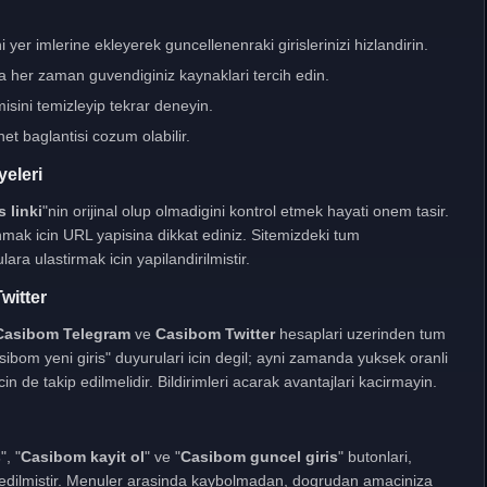
 yer imlerine ekleyerek guncellenenraki girislerinizi hizlandirin.
a her zaman guvendiginiz kaynaklari tercih edin.
sini temizleyip tekrar deneyin.
net baglantisi cozum olabilir.
yeleri
 linki
"nin orijinal olup olmadigini kontrol etmek hayati onem tasir.
nmak icin URL yapisina dikkat ediniz. Sitemizdeki tum
ara ulastirmak icin yapilandirilmistir.
witter
Casibom Telegram
ve
Casibom Twitter
hesaplari uzerinden tum
sibom yeni giris" duyurulari icin degil; ayni zamanda yuksek oranli
in de takip edilmelidir. Bildirimleri acarak avantajlari kacirmayin.
s
", "
Casibom kayit ol
" ve "
Casibom guncel giris
" butonlari,
e edilmistir. Menuler arasinda kaybolmadan, dogrudan amaciniza