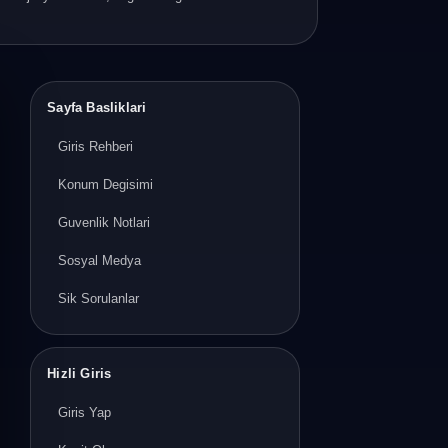
Sayfa Basliklari
Giris Rehberi
Konum Degisimi
Guvenlik Notlari
Sosyal Medya
Sik Sorulanlar
Hizli Giris
Giris Yap