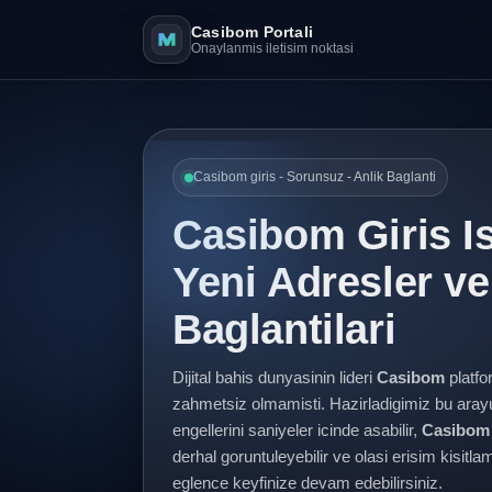
Casibom Portali
Onaylanmis iletisim noktasi
Casibom giris - Sorunsuz - Anlik Baglanti
Casibom Giris I
Yeni Adresler v
Baglantilari
Dijital bahis dunyasinin lideri
Casibom
platfo
zahmetsiz olmamisti. Hazirladigimiz bu ara
engellerini saniyeler icinde asabilir,
Casibom 
derhal goruntuleyebilir ve olasi erisim kisit
eglence keyfinize devam edebilirsiniz.