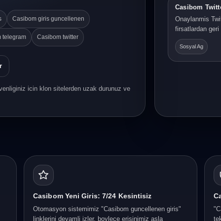
Casibom Twitt
s
Casibom giris guncellenen
Onaylanmis Twit
firsatlardan ger
 telegram
Casibom twitter
Sosyal Ag
r
enliginiz icin klon sitelerden uzak durunuz ve
Casibom Yeni Giris: 7/24 Kesintisiz
Ca
Otomasyon sistemimiz "Casibom guncellenen giris"
"C
linklerini devamli izler, boylece erisinimiz asla
te