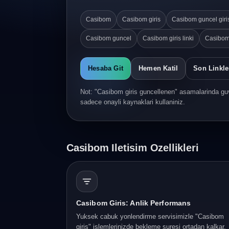
Casibom
Casibom giris
Casibom guncel giri
Casibom guncel
Casibom giris linki
Casibom
Hesaba Git
Hemen Katil
Son Linkle
Not: "Casibom giris guncellenen" asamalarinda guv
sadece onayli kaynaklari kullaniniz.
Casibom Iletisim Ozellikleri
Casibom Giris: Anlik Performans
Yuksek cabuk yonlendirme servisimizle "Casibom
giris" islemlerinizde bekleme suresi ortadan kalkar.