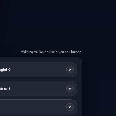
Akliniza takilan sorularin yanitlari burada.
egisir?
v
ir mi?
v
v