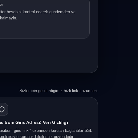
er
ter hesabini kontrol ederek gundemden ve
i kalmayin.
Sizler icin gelistirdigimiz hizli link cozumleri.
sibom Giris Adresi: Veri Gizliligi
asibom giris linki" uzerinden kurulan baglantilar SSL
knolojisiyle korunur, bilgileriniz guvendedir.