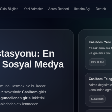
Giris Bilgileri
Yeni Adresler
Adres Rehberi
Iletisim Agi
Destek
Casibom Yeni 
Yasaklamalara t
stasyonu: En
ve guvenilir yolu
e Sosyal Medya
Isler Buton
Casibom Tele
Adres degisimler
rmuna ulasmak hic bu kadar
kanalindan ogre
yuz sayesinde
Casibom giris
guncellenen giris
linklerini
Suratli Ilan
lamalarindan etkilenmeden