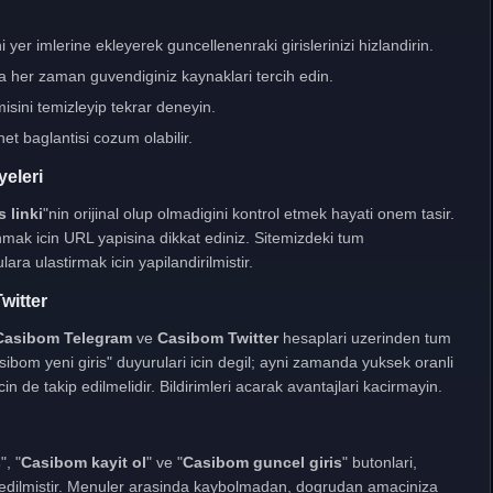
 yer imlerine ekleyerek guncellenenraki girislerinizi hizlandirin.
a her zaman guvendiginiz kaynaklari tercih edin.
sini temizleyip tekrar deneyin.
net baglantisi cozum olabilir.
yeleri
 linki
"nin orijinal olup olmadigini kontrol etmek hayati onem tasir.
nmak icin URL yapisina dikkat ediniz. Sitemizdeki tum
ara ulastirmak icin yapilandirilmistir.
witter
Casibom Telegram
ve
Casibom Twitter
hesaplari uzerinden tum
sibom yeni giris" duyurulari icin degil; ayni zamanda yuksek oranli
in de takip edilmelidir. Bildirimleri acarak avantajlari kacirmayin.
s
", "
Casibom kayit ol
" ve "
Casibom guncel giris
" butonlari,
e edilmistir. Menuler arasinda kaybolmadan, dogrudan amaciniza