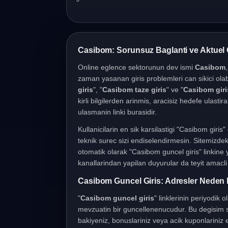
Casibom Giris Islemleri
Casibom: Sorunsuz Baglanti ve Aktuel 
Online eglence sektorunun dev ismi
Casibom
zaman yasanan giris problemleri can sikici olab
giris
", "
Casibom taze giris
" ve "
Casibom giris
kirli bilgilerden arinmis, aracisiz hedefe ulasti
ulasmanin linki burasidir.
Kullanicilarin en sik karsilastigi "Casibom giri
teknik surec sizi endiselendirmesin. Sitemizdeki
otomatik olarak "Casibom guncel giris" linkine
kanallarindan yapilan duyurular da teyit amacli k
Casibom Guncel Giris: Adresler Neden 
"
Casibom guncel giris
" linklerinin periyodik 
mevzuatin bir guncellenenucudur. Bu degisim sa
bakiyeniz, bonuslariniz veya acik kuponlariniz