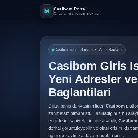
Casibom Portali
Onaylanmis iletisim noktasi
Casibom giris - Sorunsuz - Anlik Baglanti
Casibom Giris I
Yeni Adresler v
Baglantilari
Dijital bahis dunyasinin lideri
Casibom
platfo
zahmetsiz olmamisti. Hazirladigimiz bu ara
engellerini saniyeler icinde asabilir,
Casibom 
derhal goruntuleyebilir ve olasi erisim kisit
eglence keyfinize devam edebilirsiniz.