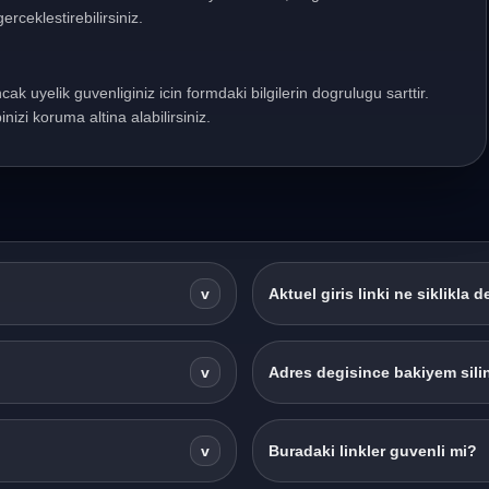
erceklestirebilirsiniz.
ncak uyelik guvenliginiz icin formdaki bilgilerin dogrulugu sarttir.
nizi koruma altina alabilirsiniz.
v
Aktuel giris linki ne siklikla d
v
Adres degisince bakiyem silin
v
Buradaki linkler guvenli mi?