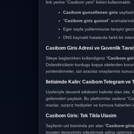
link yerine "Casibom yeni" linkini kullanmaktir.
Casibom guncellenen giris
sayfasini
"
Casibom giris guncel
" aramalarind
Eger sayfa yuklenmezse tarayici gecmi
DNS kaynakli hatalarda farkli bir inter
Casibom Giris Adresi ve Guvenlik Tavsi
Siteye baglanirken kullandiginiz "
Casibom giris
Dolandiricilarin kurdugu kopya sitelerden koru
yonlendirmeler, sizi aracisiz onaylanmis sunucul
Iletisimde Kalin: Casibom Telegram ve T
Uyeleriyle devamli etkilesim halinde olan site,
gelismeleri paylasir. Bu platformlar sadece "Ca
maclar, surpriz hediyeler ve turnuva haberleri ic
Casibom Giris: Tek Tikla Ulasim
Sayfanin ust kisminda yer alan "
Casibom giri
musteri deneyimini iyilestirmek adina optimiz