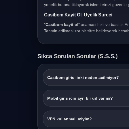
yonelik butona tiklayarak islemlerinizi guvenle g
Casibom Kayit Ol: Uyelik Sureci
"
Casibom kayit ol
" asamasi hizli ve basittir. A
Tahmin edilmesi zor bir sifre belirleyerek hesabi
Sikca Sorulan Sorular (S.S.S.)
Casibom giris linki neden acilmiyor?
Mobil giris icin ayri bir url var mi?
VPN kullanmali miyim?