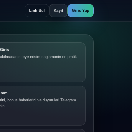
Link Bul
Kayit
Giris Yap
Giris
akilmadan siteye erisim saglamanin en pratik
.
gram
ini, bonus haberlerini ve duyurulari Telegram
nin.