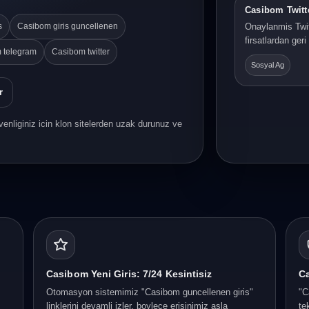
Casibom Twitt
s
Casibom giris guncellenen
Onaylanmis Twit
firsatlardan ger
 telegram
Casibom twitter
Sosyal Ag
r
enliginiz icin klon sitelerden uzak durunuz ve
Casibom Yeni Giris: 7/24 Kesintisiz
Ca
Otomasyon sistemimiz "Casibom guncellenen giris"
"C
linklerini devamli izler, boylece erisinimiz asla
te