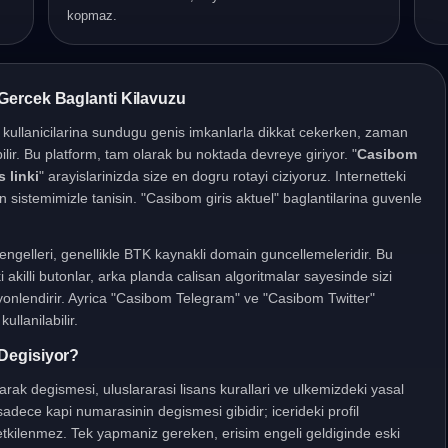
kopmaz.
Gercek Baglanti Kilavuzu
, kullanicilarina sundugu genis imkanlarla dikkat cekerken, zaman
ilir. Bu platform, tam olarak bu noktada devreye giriyor. "
Casibom
 linki
" arayislarinizda size en dogru rotayi ciziyoruz. Internetteki
ran sistemimizle tanisin. "Casibom giris aktuel" baglantilarina guvenle
s" engelleri, genellikle BTK kaynakli domain guncellemeleridir. Bu
 akilli butonlar, arka planda calisan algoritmalar sayesinde sizi
 yonlendirir. Ayrica "Casibom Telegram" ve "Casibom Twitter"
ullanilabilir.
Degisiyor?
olarak degismesi, uluslararasi lisans kurallari ve ulkemizdeki yasal
dece kapi numarasinin degismesi gibidir; icerideki profil
 etkilenmez. Tek yapmaniz gereken, erisim engeli geldiginde eski