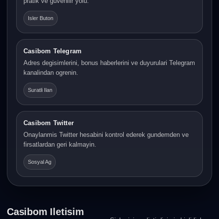
pratik ve guvenilir yolu.
Isler Buton
Casibom Telegram
Adres degisimlerini, bonus haberlerini ve duyurulari Telegram
kanalindan ogrenin.
Suratli Ilan
Casibom Twitter
Onaylanmis Twitter hesabini kontrol ederek gundemden ve
firsatlardan geri kalmayin.
Sosyal Ag
Casibom Iletisim