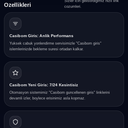
Sizler icin gelistirdigimiz hizli link
Ozellikleri
cozumleri.
Casibom Giris: Anlik Performans
Yuksek cabuk yonlendirme servisimizle "Casibom giris"
islemlerinizde bekleme suresi ortadan kalkar.
Casibom Yeni Giris: 7/24 Kesintisiz
Otomasyon sistemimiz "Casibom guncellenen giris" linklerini
devamli izler, boylece erisinimiz asla kopmaz.