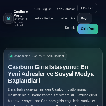
Link Bul
Giris Bilgileri
Yeni Adresler
Casibom
Portali
Adres Rehberi
Iletisim Agi
Kayit
Onaylanmis
iletisim
noktasi
Destek
Giris Yap
Casibom giris - Sorunsuz - Anlik Baglanti
Casibom Giris Istasyonu: En
Yeni Adresler ve Sosyal Medya
Baglantilari
Dijital bahis dunyasinin lideri
Casibom
platformuna
ulasmak hic bu kadar zahmetsiz olmamisti. Hazirladigimiz
bu arayuz sayesinde
Casibom giris
engellerini saniyeler