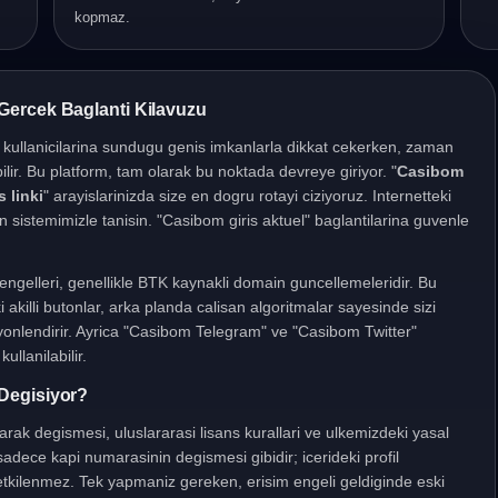
kopmaz.
Gercek Baglanti Kilavuzu
, kullanicilarina sundugu genis imkanlarla dikkat cekerken, zaman
ilir. Bu platform, tam olarak bu noktada devreye giriyor. "
Casibom
 linki
" arayislarinizda size en dogru rotayi ciziyoruz. Internetteki
ran sistemimizle tanisin. "Casibom giris aktuel" baglantilarina guvenle
s" engelleri, genellikle BTK kaynakli domain guncellemeleridir. Bu
 akilli butonlar, arka planda calisan algoritmalar sayesinde sizi
 yonlendirir. Ayrica "Casibom Telegram" ve "Casibom Twitter"
ullanilabilir.
Degisiyor?
olarak degismesi, uluslararasi lisans kurallari ve ulkemizdeki yasal
dece kapi numarasinin degismesi gibidir; icerideki profil
 etkilenmez. Tek yapmaniz gereken, erisim engeli geldiginde eski