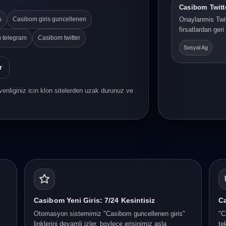
Casibom Twitt
s
Casibom giris guncellenen
Onaylanmis Twit
firsatlardan ger
 telegram
Casibom twitter
Sosyal Ag
r
enliginiz icin klon sitelerden uzak durunuz ve
Casibom Yeni Giris: 7/24 Kesintisiz
Ca
Otomasyon sistemimiz "Casibom guncellenen giris"
"C
linklerini devamli izler, boylece erisinimiz asla
te