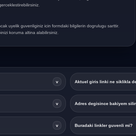
erceklestirebilirsiniz.
ncak uyelik guvenliginiz icin formdaki bilgilerin dogrulugu sarttir.
nizi koruma altina alabilirsiniz.
v
Aktuel giris linki ne siklikla d
v
Adres degisince bakiyem silin
v
Buradaki linkler guvenli mi?