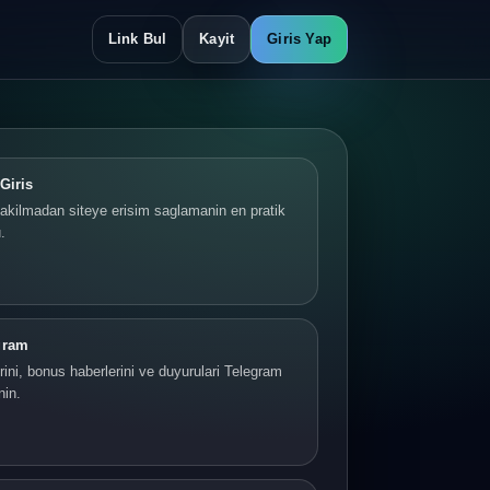
Link Bul
Kayit
Giris Yap
Giris
akilmadan siteye erisim saglamanin en pratik
.
gram
ini, bonus haberlerini ve duyurulari Telegram
nin.