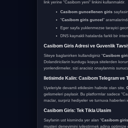
link yerine "Casibom yeni" linkini kullanmaktir.
Casibom guncellenen giris
sayfasini
"
Casibom giris guncel
" aramalarind
Eger sayfa yuklenmezse tarayici gecmi
DNS kaynakli hatalarda farkli bir inter
Casibom Giris Adresi ve Guvenlik Tavsi
Siteye baglanirken kullandiginiz "
Casibom giris
Dolandiricilarin kurdugu kopya sitelerden koru
yonlendirmeler, sizi aracisiz onaylanmis sunucul
Iletisimde Kalin: Casibom Telegram ve T
Uyeleriyle devamli etkilesim halinde olan site,
gelismeleri paylasir. Bu platformlar sadece "Ca
maclar, surpriz hediyeler ve turnuva haberleri ic
Casibom Giris: Tek Tikla Ulasim
Sayfanin ust kisminda yer alan "
Casibom giri
musteri deneyimini iyilestirmek adina optimiz