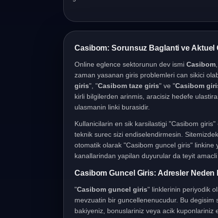
Casibom Giris Islemleri
Casibom: Sorunsuz Baglanti ve Aktuel 
Online eglence sektorunun dev ismi
Casibom
zaman yasanan giris problemleri can sikici olab
giris
", "
Casibom taze giris
" ve "
Casibom giris
kirli bilgilerden arinmis, aracisiz hedefe ulasti
ulasmanin linki burasidir.
Kullanicilarin en sik karsilastigi "Casibom giri
teknik surec sizi endiselendirmesin. Sitemizdeki
otomatik olarak "Casibom guncel giris" linkine
kanallarindan yapilan duyurular da teyit amacli k
Casibom Guncel Giris: Adresler Neden 
"
Casibom guncel giris
" linklerinin periyodik 
mevzuatin bir guncellenenucudur. Bu degisim sa
bakiyeniz, bonuslariniz veya acik kuponlariniz