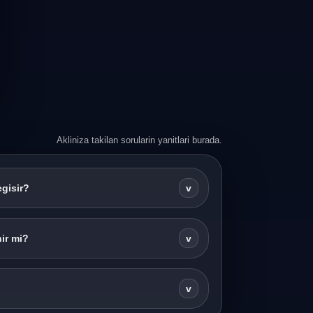
Akliniza takilan sorularin yanitlari burada.
egisir?
v
ir mi?
v
v