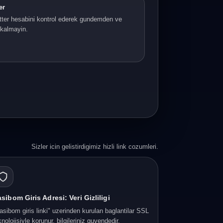
er
ter hesabini kontrol ederek gundemden ve
i kalmayin.
Sizler icin gelistirdigimiz hizli link cozumleri.
sibom Giris Adresi: Veri Gizliligi
asibom giris linki" uzerinden kurulan baglantilar SSL
knolojisiyle korunur, bilgileriniz guvendedir.