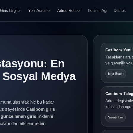
Giris Bilgileri
Yeni Adresler
Adres Rehberi
Iletisim Agi
Destek
Casibom Yeni 
Yasaklamalara t
stasyonu: En
ve guvenilir yolu
e Sosyal Medya
Isler Buton
Casibom Tele
Adres degisimler
rmuna ulasmak hic bu kadar
kanalindan ogre
yuz sayesinde
Casibom giris
guncellenen giris
linklerini
Suratli Ilan
lamalarindan etkilenmeden