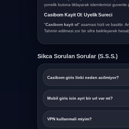
yonelik butona tiklayarak islemlerinizi guvenle g
Casibom Kayit Ol: Uyelik Sureci
"
Casibom kayit ol
" asamasi hizli ve basittir. A
Tahmin edilmesi zor bir sifre belirleyerek hesabi
Sikca Sorulan Sorular (S.S.S.)
Casibom giris linki neden acilmiyor?
Mobil giris icin ayri bir url var mi?
VPN kullanmali miyim?