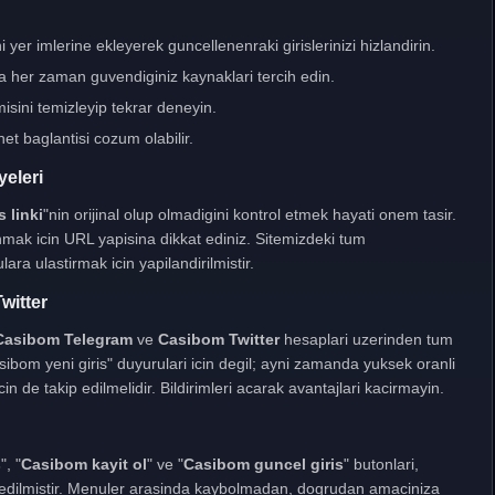
 yer imlerine ekleyerek guncellenenraki girislerinizi hizlandirin.
a her zaman guvendiginiz kaynaklari tercih edin.
sini temizleyip tekrar deneyin.
net baglantisi cozum olabilir.
yeleri
 linki
"nin orijinal olup olmadigini kontrol etmek hayati onem tasir.
nmak icin URL yapisina dikkat ediniz. Sitemizdeki tum
ara ulastirmak icin yapilandirilmistir.
witter
Casibom Telegram
ve
Casibom Twitter
hesaplari uzerinden tum
sibom yeni giris" duyurulari icin degil; ayni zamanda yuksek oranli
in de takip edilmelidir. Bildirimleri acarak avantajlari kacirmayin.
s
", "
Casibom kayit ol
" ve "
Casibom guncel giris
" butonlari,
e edilmistir. Menuler arasinda kaybolmadan, dogrudan amaciniza