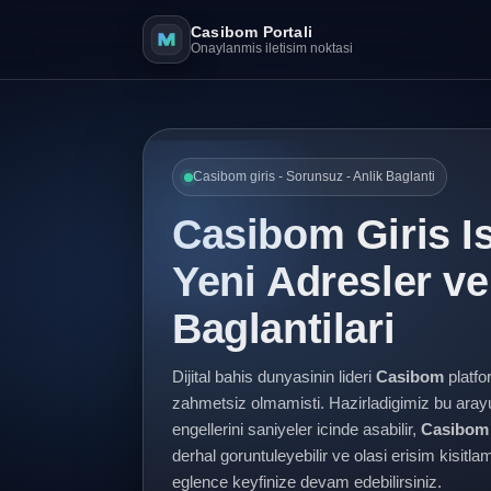
Casibom Portali
Onaylanmis iletisim noktasi
Casibom giris - Sorunsuz - Anlik Baglanti
Casibom Giris I
Yeni Adresler v
Baglantilari
Dijital bahis dunyasinin lideri
Casibom
platfo
zahmetsiz olmamisti. Hazirladigimiz bu ara
engellerini saniyeler icinde asabilir,
Casibom 
derhal goruntuleyebilir ve olasi erisim kisit
eglence keyfinize devam edebilirsiniz.