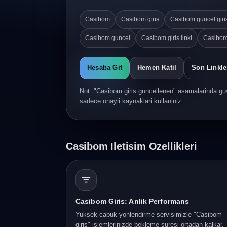
Casibom
Casibom giris
Casibom guncel giri
Casibom guncel
Casibom giris linki
Casibom
Hesaba Git
Hemen Katil
Son Linkle
Not: "Casibom giris guncellenen" asamalarinda guv
sadece onayli kaynaklari kullaniniz.
Casibom Iletisim Ozellikleri
Casibom Giris: Anlik Performans
Yuksek cabuk yonlendirme servisimizle "Casibom
giris" islemlerinizde bekleme suresi ortadan kalkar.