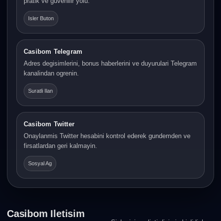
pratik ve guvenilir yolu.
Isler Buton
Casibom Telegram
Adres degisimlerini, bonus haberlerini ve duyurulari Telegram
kanalindan ogrenin.
Suratli Ilan
Casibom Twitter
Onaylanmis Twitter hesabini kontrol ederek gundemden ve
firsatlardan geri kalmayin.
Sosyal Ag
Casibom Iletisim