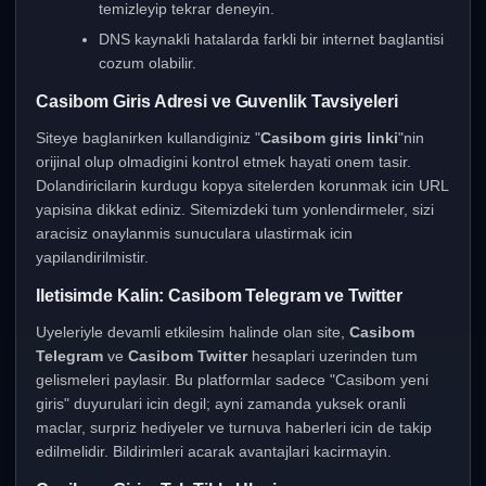
temizleyip tekrar deneyin.
DNS kaynakli hatalarda farkli bir internet baglantisi
cozum olabilir.
Casibom Giris Adresi ve Guvenlik Tavsiyeleri
Siteye baglanirken kullandiginiz "
Casibom giris linki
"nin
orijinal olup olmadigini kontrol etmek hayati onem tasir.
Dolandiricilarin kurdugu kopya sitelerden korunmak icin URL
yapisina dikkat ediniz. Sitemizdeki tum yonlendirmeler, sizi
aracisiz onaylanmis sunuculara ulastirmak icin
yapilandirilmistir.
Iletisimde Kalin: Casibom Telegram ve Twitter
Uyeleriyle devamli etkilesim halinde olan site,
Casibom
Telegram
ve
Casibom Twitter
hesaplari uzerinden tum
gelismeleri paylasir. Bu platformlar sadece "Casibom yeni
giris" duyurulari icin degil; ayni zamanda yuksek oranli
maclar, surpriz hediyeler ve turnuva haberleri icin de takip
edilmelidir. Bildirimleri acarak avantajlari kacirmayin.