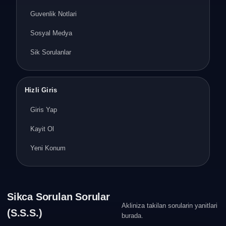
Guvenlik Notlari
Sosyal Medya
Sik Sorulanlar
Hizli Giris
Giris Yap
Kayit Ol
Yeni Konum
Sikca Sorulan Sorular
Akliniza takilan sorularin yanitlari
(S.S.S.)
burada.