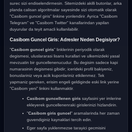
surec sizi endiselendirmesin. Sitemizdeki akilli butonlar, arka
planda calisan algoritmalar sayesinde sizi otomatik olarak
"Casibom guncel giris" linkine yonlendirir. Ayrica "Casibom
Telegram" ve "Casibom Twitter" kanallarindan yapilan
duyurular da teyit amacli kullanilabilir.
Casibom Guncel Giris: Adresler Neden Degisiyor?
"
Casibom guncel giris
" linklerinin periyodik olarak
degismesi, uluslararasi lisans kurallari ve ulkemizdeki yasal
mevzuatin bir guncellenenucudur. Bu degisim sadece kapi
numarasinin degismesi gibidir; icerideki profil bakiyeniz,
bonuslariniz veya acik kuponlariniz etkilenmez. Tek
yapmaniz gereken, erisim engeli geldiginde eski link yerine
"Casibom yeni" linkini kullanmaktir.
Casibom guncellenen giris
sayfasini yer imlerine
ekleyerek guncellenenraki girislerinizi hizlandirin.
"
Casibom giris guncel
" aramalarinda her zaman
guvendiginiz kaynaklari tercih edin.
Eger sayfa yuklenmezse tarayici gecmisini