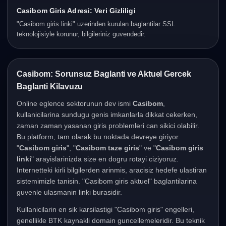
Casibom Giris Adresi: Veri Gizliligi
"Casibom giris linki" uzerinden kurulan baglantilar SSL
teknolojisiyle korunur, bilgileriniz guvendedir.
Casibom Giris Islemleri
Casibom: Sorunsuz Baglanti ve Aktuel Gercek
Baglanti Kilavuzu
Online eglence sektorunun dev ismi
Casibom
,
kullanicilarina sundugu genis imkanlarla dikkat cekerken,
zaman zaman yasanan giris problemleri can sikici olabilir.
Bu platform, tam olarak bu noktada devreye giriyor.
"
Casibom giris
", "
Casibom taze giris
" ve "
Casibom giris
linki
" arayislarinizda size en dogru rotayi ciziyoruz.
Internetteki kirli bilgilerden arinmis, aracisiz hedefe ulastiran
sistemimizle tanisin. "Casibom giris aktuel" baglantilarina
guvenle ulasmanin linki burasidir.
Kullanicilarin en sik karsilastigi "Casibom giris" engelleri,
genellikle BTK kaynakli domain guncellemeleridir. Bu teknik