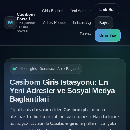
Link Bul
Giris Bilgileri
Yeni Adresler
Casibom
Portali
Adres Rehberi
Iletisim Agi
Kayit
Onaylanmis
iletisim
noktasi
Destek
Giris Yap
Casibom giris - Sorunsuz - Anlik Baglanti
Casibom Giris Istasyonu: En
Yeni Adresler ve Sosyal Medya
Baglantilari
Dijital bahis dunyasinin lideri
Casibom
platformuna
ulasmak hic bu kadar zahmetsiz olmamisti. Hazirladigimiz
bu arayuz sayesinde
Casibom giris
engellerini saniyeler