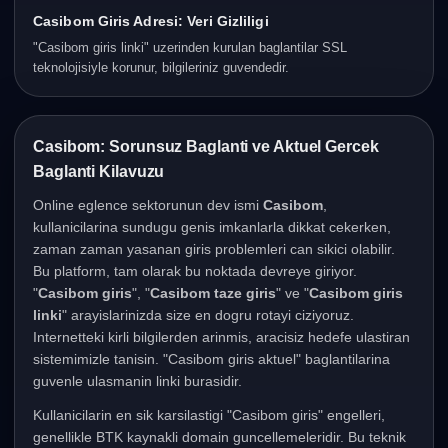
Casibom Giris Adresi: Veri Gizliligi
"Casibom giris linki" uzerinden kurulan baglantilar SSL
teknolojisiyle korunur, bilgileriniz guvendedir.
Casibom Giris Islemleri
Casibom: Sorunsuz Baglanti ve Aktuel Gercek
Baglanti Kilavuzu
Online eglence sektorunun dev ismi
Casibom
,
kullanicilarina sundugu genis imkanlarla dikkat cekerken,
zaman zaman yasanan giris problemleri can sikici olabilir.
Bu platform, tam olarak bu noktada devreye giriyor.
"
Casibom giris
", "
Casibom taze giris
" ve "
Casibom giris
linki
" arayislarinizda size en dogru rotayi ciziyoruz.
Internetteki kirli bilgilerden arinmis, aracisiz hedefe ulastiran
sistemimizle tanisin. "Casibom giris aktuel" baglantilarina
guvenle ulasmanin linki burasidir.
Kullanicilarin en sik karsilastigi "Casibom giris" engelleri,
genellikle BTK kaynakli domain guncellemeleridir. Bu teknik