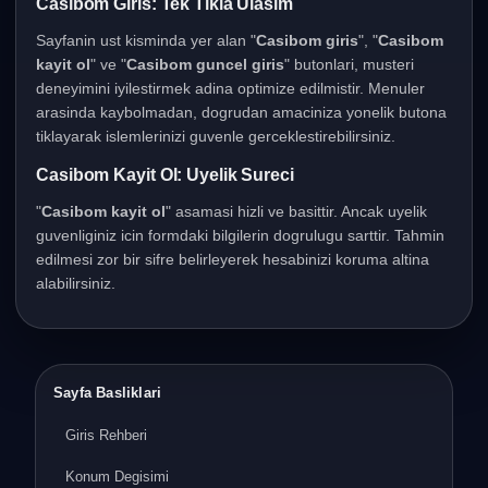
Casibom Giris: Tek Tikla Ulasim
Sayfanin ust kisminda yer alan "
Casibom giris
", "
Casibom
kayit ol
" ve "
Casibom guncel giris
" butonlari, musteri
deneyimini iyilestirmek adina optimize edilmistir. Menuler
arasinda kaybolmadan, dogrudan amaciniza yonelik butona
tiklayarak islemlerinizi guvenle gerceklestirebilirsiniz.
Casibom Kayit Ol: Uyelik Sureci
"
Casibom kayit ol
" asamasi hizli ve basittir. Ancak uyelik
guvenliginiz icin formdaki bilgilerin dogrulugu sarttir. Tahmin
edilmesi zor bir sifre belirleyerek hesabinizi koruma altina
alabilirsiniz.
Sayfa Basliklari
Giris Rehberi
Konum Degisimi