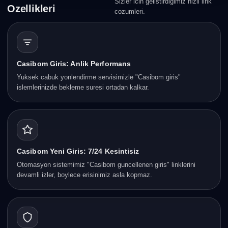
Sizler icin gelistirdigimiz hizli link
Ozellikleri
cozumleri.
Casibom Giris: Anlik Performans
Yuksek cabuk yonlendirme servisimizle "Casibom giris"
islemlerinizde bekleme suresi ortadan kalkar.
Casibom Yeni Giris: 7/24 Kesintisiz
Otomasyon sistemimiz "Casibom guncellenen giris" linklerini
devamli izler, boylece erisinimiz asla kopmaz.