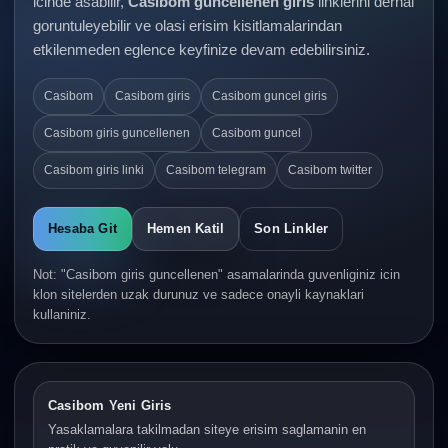
icinde asabilir,
Casibom guncellenen giris
linklerini derhal
goruntuleyebilir ve olasi erisim kisitlamalarindan
etkilenmeden eglence keyfinize devam edebilirsiniz.
Casibom
Casibom giris
Casibom guncel giris
Casibom giris guncellenen
Casibom guncel
Casibom giris linki
Casibom telegram
Casibom twitter
Hesaba Git
Hemen Katil
Son Linkler
Not: "Casibom giris guncellenen" asamalarinda guvenliginiz icin
klon sitelerden uzak durunuz ve sadece onayli kaynaklari
kullaniniz.
Casibom Yeni Giris
Yasaklamalara takilmadan siteye erisim saglamanin en