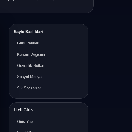
Sayfa Basliklari
Giris Rehberi
Konum Degisimi
Guvenlik Notlari
Sosyal Medya
Sik Sorulanlar
Hizli Giris
Giris Yap