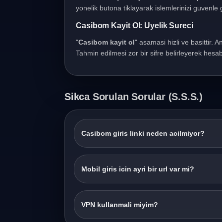
yonelik butona tiklayarak islemlerinizi guvenle g
Casibom Kayit Ol: Uyelik Sureci
"
Casibom kayit ol
" asamasi hizli ve basittir. A
Tahmin edilmesi zor bir sifre belirleyerek hesabi
Sikca Sorulan Sorular (S.S.S.)
Casibom giris linki neden acilmiyor?
Mobil giris icin ayri bir url var mi?
VPN kullanmali miyim?