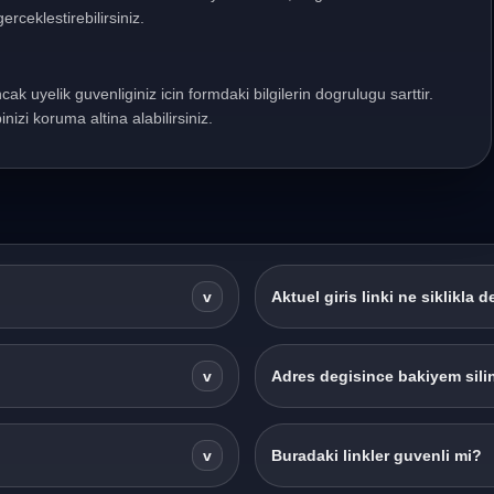
erceklestirebilirsiniz.
ncak uyelik guvenliginiz icin formdaki bilgilerin dogrulugu sarttir.
nizi koruma altina alabilirsiniz.
v
Aktuel giris linki ne siklikla d
v
Adres degisince bakiyem silin
v
Buradaki linkler guvenli mi?