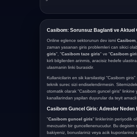
Casibom Giris Islemleri
Casibom: Sorunsuz Baglanti ve Aktuel 
Online eglence sektorunun dev ismi
Casibom
zaman yasanan giris problemleri can sikici olab
giris
", "
Casibom taze giris
" ve "
Casibom giris
kirli bilgilerden arinmis, aracisiz hedefe ulasti
ulasmanin linki burasidir.
Kullanicilarin en sik karsilastigi "Casibom giri
teknik surec sizi endiselendirmesin. Sitemizdeki
otomatik olarak "Casibom guncel giris" linkine
kanallarindan yapilan duyurular da teyit amacli k
Casibom Guncel Giris: Adresler Neden 
"
Casibom guncel giris
" linklerinin periyodik 
mevzuatin bir guncellenenucudur. Bu degisim sa
bakiyeniz, bonuslariniz veya acik kuponlariniz