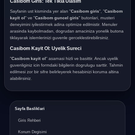
Casibom Giris: Tek Tikla Ulasim
Sayfanin ust kisminda yer alan "
Casibom giris
", "
Casibom
kayit ol
" ve "
Casibom guncel giris
" butonlari, musteri
deneyimini iyilestirmek adina optimize edilmistir. Menuler
arasinda kaybolmadan, dogrudan amaciniza yonelik butona
tiklayarak islemlerinizi guvenle gerceklestirebilirsiniz.
Casibom Kayit Ol: Uyelik Sureci
"
Casibom kayit ol
" asamasi hizli ve basittir. Ancak uyelik
guvenliginiz icin formdaki bilgilerin dogrulugu sarttir. Tahmin
edilmesi zor bir sifre belirleyerek hesabinizi koruma altina
alabilirsiniz.
Sayfa Basliklari
Giris Rehberi
Konum Degisimi