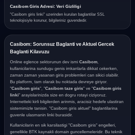
Casibom Giris Adresi: Veri Gizliligi
"Casibom giris linki" uzerinden kurulan baglantilar SSL
teknolojisiyle korunur, bilgileriniz guvendedir.
Casibom Giris Islemleri
Casibom: Sorunsuz Baglanti ve Aktuel Gercek
Baglanti Kilavuzu
Online eglence sektorunun dev ismi
Casibom
,
kullanicilarina sundugu genis imkanlarla dikkat cekerken,
zaman zaman yasanan giris problemleri can sikici olabilir.
Bu platform, tam olarak bu noktada devreye giriyor.
"
Casibom giris
", "
Casibom taze giris
" ve "
Casibom giris
linki
" arayislarinizda size en dogru rotayi ciziyoruz.
Internetteki kirli bilgilerden arinmis, aracisiz hedefe ulastiran
sistemimizle tanisin. "Casibom giris aktuel" baglantilarina
guvenle ulasmanin linki burasidir.
Kullanicilarin en sik karsilastigi "Casibom giris" engelleri,
genellikle BTK kaynakli domain guncellemeleridir. Bu teknik