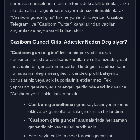
surec sizi endiselendirmesin. Sitemizdeki akilli butonlar, arka
planda calisan algoritmalar sayesinde sizi otomatik olarak
"Casibom guncel giris" linkine yonlendirir. Ayrica "Casibom
Telegram" ve "Casibom Twitter" kanallarindan yapilan
duyurular da teyit amacli kullanilabilir.
Casibom Guncel Giris: Adresler Neden Degisiyor?
"
Casibom guncel giris
" linklerinin periyodik olarak
degismesi, uluslararasi lisans kurallari ve ulkemizdeki yasal
mevzuatin bir guncellenenucudur. Bu degisim sadece kapi
numarasinin degismesi gibidir; icerideki profil bakiyeniz,
bonuslariniz veya acik kuponlariniz etkilenmez. Tek
yapmaniz gereken, erisim engeli geldiginde eski link yerine
"Casibom yeni" linkini kullanmaktir.
Casibom guncellenen giris
sayfasini yer imlerine
ekleyerek guncellenenraki girislerinizi hizlandirin.
"
Casibom giris guncel
" aramalarinda her zaman
guvendiginiz kaynaklari tercih edin.
Eger sayfa yuklenmezse tarayici gecmisini